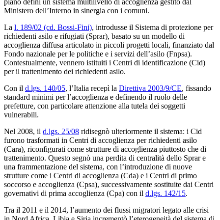
piano definì un sistema multilivello di accoglienza gestito dal
Ministero dell’Interno in sinergia con i comuni.
La
l. 189/02 (cd. Bossi-Fini)
, introdusse il Sistema di protezione per
richiedenti asilo e rifugiati (Sprar), basato su un modello di
accoglienza diffusa articolato in piccoli progetti locali, finanziato dal
Fondo nazionale per le politiche e i servizi dell’asilo (Fnpsa).
Contestualmente, vennero istituiti i Centri di identificazione (Cid)
per il trattenimento dei richiedenti asilo.
Con il
d.lgs. 140/05
, l’Italia recepì la
Direttiva 2003/9/CE
, fissando
standard minimi per l’accoglienza e definendo il ruolo delle
prefetture, con particolare attenzione alla tutela dei soggetti
vulnerabili.
Nel 2008, il
d.lgs. 25/08
ridisegnò ulteriormente il sistema: i Cid
furono trasformati in Centri di accoglienza per richiedenti asilo
(Cara), riconfigurati come strutture di accoglienza piuttosto che di
trattenimento. Questo segnò una perdita di centralità dello Sprar e
una frammentazione del sistema, con l’introduzione di nuove
strutture come i Centri di accoglienza (Cda) e i Centri di primo
soccorso e accoglienza (Cpsa), successivamente sostituite dai Centri
governativi di prima accoglienza (Cpa) con il
d.lgs. 142/15
.
Tra il 2011 e il 2014, l’aumento dei flussi migratori legato alle crisi
in Nord Africa, Libia e Siria incrementò l’eterogeneità del sistema di