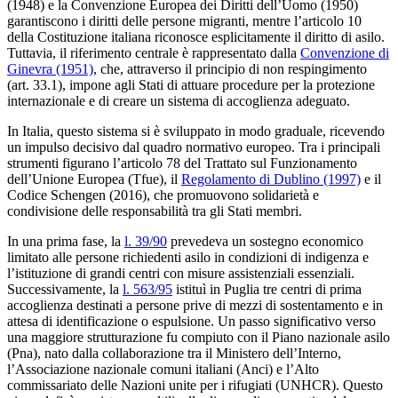
(1948) e la Convenzione Europea dei Diritti dell’Uomo (1950)
garantiscono i diritti delle persone migranti, mentre l’articolo 10
della Costituzione italiana riconosce esplicitamente il diritto di asilo.
Tuttavia, il riferimento centrale è rappresentato dalla
Convenzione di
Ginevra (1951)
, che, attraverso il principio di non respingimento
(art. 33.1), impone agli Stati di attuare procedure per la protezione
internazionale e di creare un sistema di accoglienza adeguato.
In Italia, questo sistema si è sviluppato in modo graduale, ricevendo
un impulso decisivo dal quadro normativo europeo. Tra i principali
strumenti figurano l’articolo 78 del Trattato sul Funzionamento
dell’Unione Europea (Tfue), il
Regolamento di Dublino (1997)
e il
Codice Schengen (2016), che promuovono solidarietà e
condivisione delle responsabilità tra gli Stati membri.
In una prima fase, la
l. 39/90
prevedeva un sostegno economico
limitato alle persone richiedenti asilo in condizioni di indigenza e
l’istituzione di grandi centri con misure assistenziali essenziali.
Successivamente, la
l. 563/95
istituì in Puglia tre centri di prima
accoglienza destinati a persone prive di mezzi di sostentamento e in
attesa di identificazione o espulsione. Un passo significativo verso
una maggiore strutturazione fu compiuto con il Piano nazionale asilo
(Pna), nato dalla collaborazione tra il Ministero dell’Interno,
l’Associazione nazionale comuni italiani (Anci) e l’Alto
commissariato delle Nazioni unite per i rifugiati (UNHCR). Questo