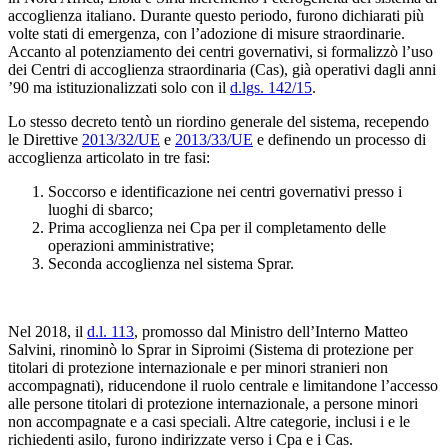
accoglienza italiano. Durante questo periodo, furono dichiarati più
volte stati di emergenza, con l’adozione di misure straordinarie.
Accanto al potenziamento dei centri governativi, si formalizzò l’uso
dei Centri di accoglienza straordinaria (Cas), già operativi dagli anni
’90 ma istituzionalizzati solo con il
d.lgs. 142/15
.
Lo stesso decreto tentò un riordino generale del sistema, recependo
le Direttive
2013/32/UE
e
2013/33/UE
e definendo un processo di
accoglienza articolato in tre fasi:
Soccorso e identificazione nei centri governativi presso i
luoghi di sbarco;
Prima accoglienza nei Cpa per il completamento delle
operazioni amministrative;
Seconda accoglienza nel sistema Sprar.
Nel 2018, il
d.l. 113
, promosso dal Ministro dell’Interno Matteo
Salvini, rinominò lo Sprar in Siproimi (Sistema di protezione per
titolari di protezione internazionale e per minori stranieri non
accompagnati), riducendone il ruolo centrale e limitandone l’accesso
alle persone titolari di protezione internazionale, a persone minori
non accompagnate e a casi speciali. Altre categorie, inclusi i e le
richiedenti asilo, furono indirizzate verso i Cpa e i Cas.