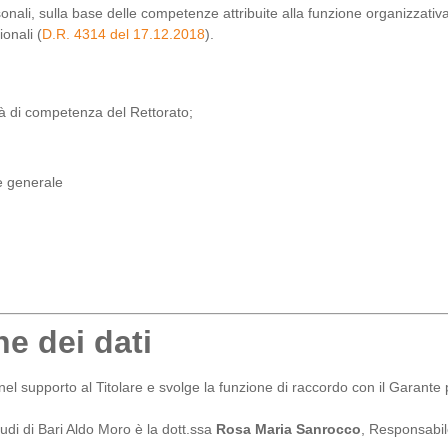
sonali, sulla base delle competenze attribuite alla funzione organizzativa 
ionali (
D.R. 4314 del 17.12.2018
).
à di competenza del Rettorato;
ne generale
e dei dati
nel supporto al Titolare e svolge la funzione di raccordo con il Garante p
tudi di Bari Aldo Moro è la dott.ssa
Rosa Maria Sanrocco
, Responsabile