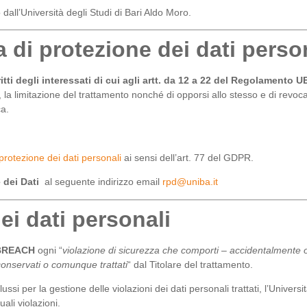
 dall’Università degli Studi di Bari Aldo Moro.
ia di protezione dei dati perso
ritti degli interessati di cui agli artt. da 12 a 22 del Regolamento U
one, la limitazione del trattamento nonché di opporsi allo stesso e di re
ca.
protezione dei dati personali
ai sensi dell’art. 77 del GDPR.
 dei Dati
al seguente indirizzo email
rpd@uniba.it
ei dati personali
BREACH
ogni “
violazione di sicurezza che comporti – accidentalmente o in
conservati o comunque trattati
“ dal Titolare del trattamento.
ussi per la gestione delle violazioni dei dati personali trattati, l’Universit
ali violazioni.