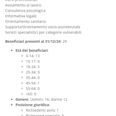
Avviamento al lavoro
Consulenza psicologica
Informativa legale
Orientamento sanitario
Supporto/Orientamento socio-assistenziale
Servizi specialistici per categorie vulnerabili
Beneficiari presenti al 31/12/24
: 29
Età dei beneficiari
:
0-14: 13
15-17: 0
18-24: 5
25-34: 9
35-44: 0
45-54: 1
55-64: 0
+65: 0
Genere
: Uomini: 16; donne 12
Posizione giuridica
:
Richiedenti asilo: 1
Protezione speciale: 3