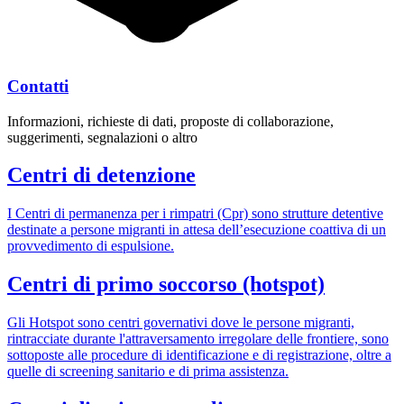
Contatti
Informazioni, richieste di dati, proposte di collaborazione,
suggerimenti, segnalazioni o altro
Centri di detenzione
I Centri di permanenza per i rimpatri (Cpr) sono strutture detentive
destinate a persone migranti in attesa dell’esecuzione coattiva di un
provvedimento di espulsione.
Centri di primo soccorso (hotspot)
Gli Hotspot sono centri governativi dove le persone migranti,
rintracciate durante l'attraversamento irregolare delle frontiere, sono
sottoposte alle procedure di identificazione e di registrazione, oltre a
quelle di screening sanitario e di prima assistenza.