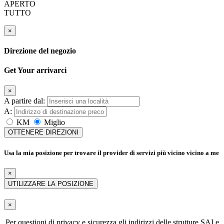
APERTO
TUTTO
×
Direzione del negozio
Get Your arrivarci
×
A partire dal:
A:
KM
Miglio
OTTENERE DIREZIONI
Usa la mia posizione per trovare il provider di servizi più vicino vicino a me
×
UTILIZZARE LA POSIZIONE
×
Per questioni di privacy e sicurezza gli indirizzi delle strutture SAI e