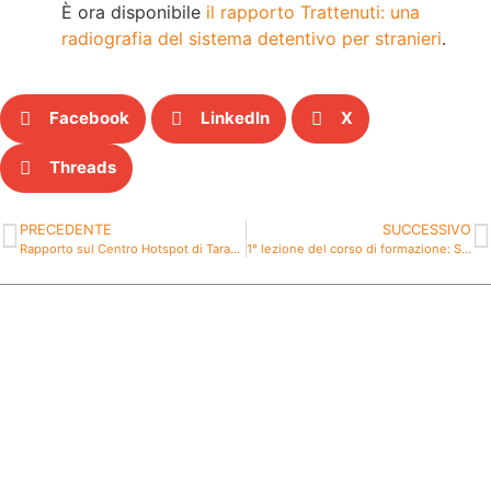
È ora disponibile
il rapporto Trattenuti: una
radiografia del sistema detentivo per stranieri
.
Facebook
LinkedIn
X
Threads
PRECEDENTE
SUCCESSIVO
Rapporto sul Centro Hotspot di Taranto
1° lezione del corso di formazione: Strumenti per l’accoglienza e l’inclusione di rifugiati e richiedenti asilo