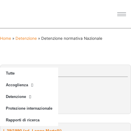
Home
»
Detenzione
»
Detenzione normativa Nazionale
Road Map Italiana
Tutte
Accoglienza
SCARICA DOCUMENTAZIONE
italian-Roadmap
Detenzione
Protezione internazionale
Rapporti di ricerca
l. 39/1990 (cd. Legge Martelli)